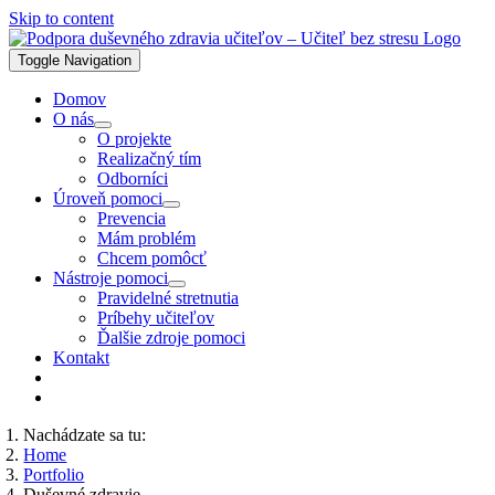
Skip to content
Toggle Navigation
Domov
O nás
O projekte
Realizačný tím
Odborníci
Úroveň pomoci
Prevencia
Mám problém
Chcem pomôcť
Nástroje pomoci
Pravidelné stretnutia
Príbehy učiteľov
Ďalšie zdroje pomoci
Kontakt
Nachádzate sa tu:
Home
Portfolio
Duševné zdravie