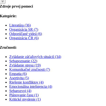
Zdroje prvej pomoci
Kategórie:
Literatúra (36)
Organizácia SR (7)
Odporúčané videá (6)
Organizácia ČR (6)
Zručnosti:
Zvládanie záťažových situácií (34)
Sebapoznanie (22)
Zvládanie stresu (19)
Komunikačné zručnosti (7)
Empatia (6)
Asertivita (5)
Riešenie konfliktov (4)
Emocionálna inteligencia (4)
Sebarozvoj (4)
Plánovanie času (1)
Kritické myslenie (1)