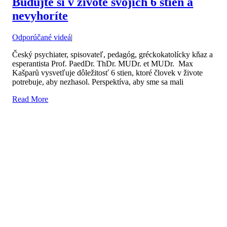
Budujte si v živote svojich 6 stien a
nevyhoríte
Odporúčané videá
|
Český psychiater, spisovateľ, pedagóg, gréckokatolícky kňaz a
esperantista Prof. PaedDr. ThDr. MUDr. et MUDr. Max
Kašparů vysvetľuje dôležitosť 6 stien, ktoré človek v živote
potrebuje, aby nezhasol. Perspektíva, aby sme sa mali
Read More