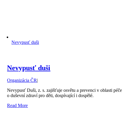
Nevypusť duši
Nevypusť duši
Organizácia ČR
|
Nevypusť Duši, z. s. zajišťuje osvětu a prevenci v oblasti péče
o duševní zdraví pro děti, dospívající i dospělé.
Read More