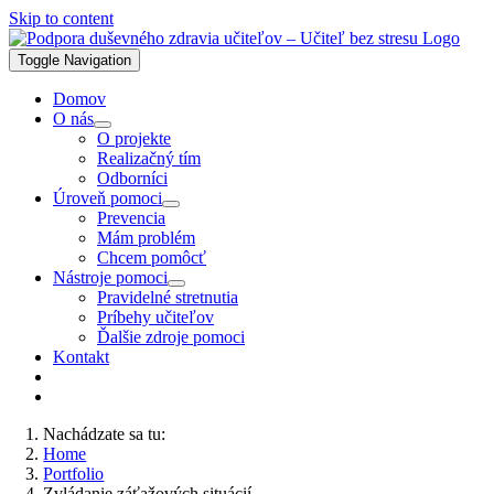
Skip to content
Toggle Navigation
Domov
O nás
O projekte
Realizačný tím
Odborníci
Úroveň pomoci
Prevencia
Mám problém
Chcem pomôcť
Nástroje pomoci
Pravidelné stretnutia
Príbehy učiteľov
Ďalšie zdroje pomoci
Kontakt
Nachádzate sa tu:
Home
Portfolio
Zvládanie záťažových situácií