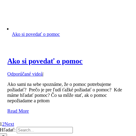
Ako si povedať o pomoc
Ako si povedať o pomoc
Odporúčané videá
|
Ako sami na sebe spoznáme, že o pomoc potrebujeme
požiadať? Prečo je pre ľudí ťažké požiadať o pomoc? Kde
máme hľadať pomoc? Čo sa môže stať, ak o pomoc
nepožiadame a pritom
Read More
1
2
Next
Hľadať: