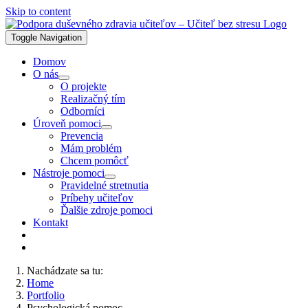
Skip to content
Toggle Navigation
Domov
O nás
O projekte
Realizačný tím
Odborníci
Úroveň pomoci
Prevencia
Mám problém
Chcem pomôcť
Nástroje pomoci
Pravidelné stretnutia
Príbehy učiteľov
Ďalšie zdroje pomoci
Kontakt
Nachádzate sa tu:
Home
Portfolio
Psychologická pomoc