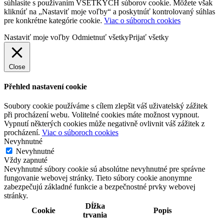
súhlasíte s používaním VŠETKÝCH súborov cookie. Môžete však
kliknúť na „Nastaviť moje voľby“ a poskytnúť kontrolovaný súhlas
pre konkrétne kategórie cookie.
Viac o súboroch cookies
Nastaviť moje voľby
Odmietnuť všetky
Prijať všetky
Close
Přehled nastavení cookie
Soubory cookie používáme s cílem zlepšit váš uživatelský zážitek
při procházení webu. Volitelné cookies máte možnost vypnout.
Vypnutí některých cookies může negativně ovlivnit váš zážitek z
procházení.
Viac o súboroch cookies
Nevyhnutné
Nevyhnutné
Vždy zapnuté
Nevyhnutné súbory cookie sú absolútne nevyhnutné pre správne
fungovanie webovej stránky. Tieto súbory cookie anonymne
zabezpečujú základné funkcie a bezpečnostné prvky webovej
stránky.
Dĺžka
Cookie
Popis
trvania