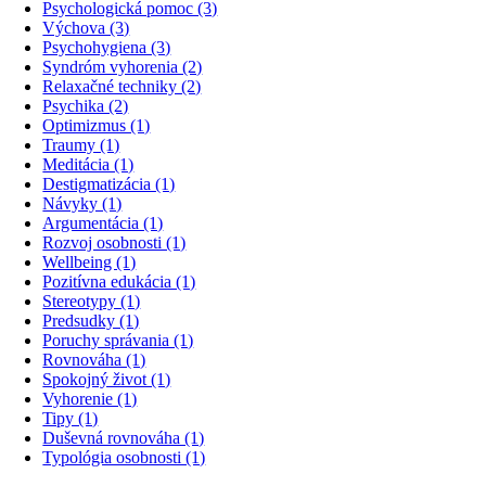
Psychologická pomoc (3)
Výchova (3)
Psychohygiena (3)
Syndróm vyhorenia (2)
Relaxačné techniky (2)
Psychika (2)
Optimizmus (1)
Traumy (1)
Meditácia (1)
Destigmatizácia (1)
Návyky (1)
Argumentácia (1)
Rozvoj osobnosti (1)
Wellbeing (1)
Pozitívna edukácia (1)
Stereotypy (1)
Predsudky (1)
Poruchy správania (1)
Rovnováha (1)
Spokojný život (1)
Vyhorenie (1)
Tipy (1)
Duševná rovnováha (1)
Typológia osobnosti (1)