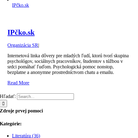
IPčko.sk
IPčko.sk
Organizácia SR
|
Internetová linka dôvery pre mladých ľudí, ktorú tvorí skupina
psychológov, sociálnych pracovníkov, študentov s túžbou v
srdci pomáhať ľuďom. Psychologická pomoc nonstop,
bezplatne a anonymne prostredníctvom chatu a emailu.
Read More
Hľadať:
Zdroje prvej pomoci
Kategórie:
Literatúra (36)