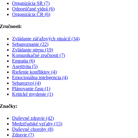
Organizácia SR (7)
Odporúčané videá (6)
Organizácia ČR (6)
Zručnosti:
Zvládanie záťažových situácií (34)
Sebapoznanie (22)
Zvládanie stresu (19)
Komunikačné zručnosti (7)
Empatia (6)
Asertivita (5)
Riešenie konfliktov (4)
Emocionálna inteligencia (4)
Sebarozvoj (4)
Plánovanie času (1)
Kritické myslenie (1)
Značky:
Duševné zdravie (42)
Medziľudské vzťahy (15)
Duševné choroby (8)
Zdravie (7)