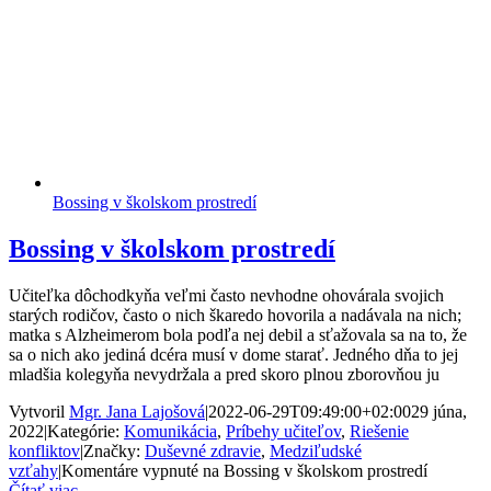
Bossing v školskom prostredí
Bossing v školskom prostredí
Učiteľka dôchodkyňa veľmi často nevhodne ohovárala svojich
starých rodičov, často o nich škaredo hovorila a nadávala na nich;
matka s Alzheimerom bola podľa nej debil a sťažovala sa na to, že
sa o nich ako jediná dcéra musí v dome starať. Jedného dňa to jej
mladšia kolegyňa nevydržala a pred skoro plnou zborovňou ju
Vytvoril
Mgr. Jana Lajošová
|
2022-06-29T09:49:00+02:00
29 júna,
2022
|
Kategórie:
Komunikácia
,
Príbehy učiteľov
,
Riešenie
konfliktov
|
Značky:
Duševné zdravie
,
Medziľudské
vzťahy
|
Komentáre vypnuté
na Bossing v školskom prostredí
Čítať viac