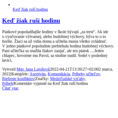
Keď žiak ruší hodinu
Keď žiak ruší hodinu
Piatkové popoludňajšie hodiny v škole bývajú „za trest“. Ak ide
o vyučovanie výtvarnej, alebo hudobnej výchovy, býva to o to
horšie. Žiaci sa už vidia doma a učitelia musia všetko zvládnuť.
V jedno piatkové popoludnie prebiehala hodina hudobnej výchovy.
Pani učiteľka sa snažila žiakov zaujať, ale ten piatok ....Jeden
chlapec, hovorme mu Pavol, sa strašne nudil. Sedel v poslednej
lavici,
Vytvoril
Mgr. Jana Lajošová
|
2022-04-21T13:39:27+02:00
2 marca,
2022
|
Kategórie:
Asertivita
,
Komunikácia
,
Príbehy učiteľov
,
Riešenie konfliktov
|
Značky:
Medziľudské vzťahy
,
Príbeh
|
Komentáre vypnuté
na Keď žiak ruší hodinu
Čítať viac