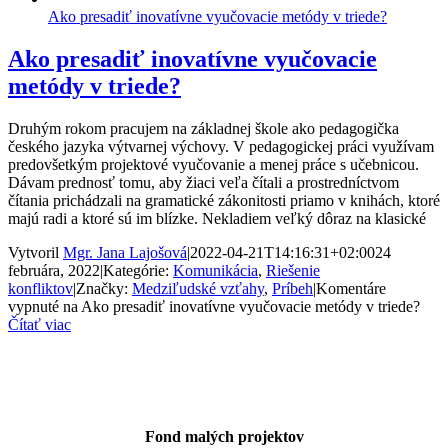
Ako presadiť inovatívne vyučovacie metódy v triede?
Ako presadiť inovatívne vyučovacie
metódy v triede?
Druhým rokom pracujem na základnej škole ako pedagogička
českého jazyka výtvarnej výchovy. V pedagogickej práci využívam
predovšetkým projektové vyučovanie a menej práce s učebnicou.
Dávam prednosť tomu, aby žiaci veľa čítali a prostredníctvom
čítania prichádzali na gramatické zákonitosti priamo v knihách, ktoré
majú radi a ktoré sú im blízke. Nekladiem veľký dôraz na klasické
Vytvoril
Mgr. Jana Lajošová
|
2022-04-21T14:16:31+02:00
24
februára, 2022
|
Kategórie:
Komunikácia
,
Riešenie
konfliktov
|
Značky:
Medziľudské vzťahy
,
Príbeh
|
Komentáre
vypnuté
na Ako presadiť inovatívne vyučovacie metódy v triede?
Čítať viac
Fond malých projektov