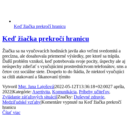
Keď žiačka prekročí hranicu
Keď žiačka prekročí hranicu
Žiačka sa na vyučovacích hodinách javila ako veľmi svedomitá a
precízna, ale dosahovala priemerné výsledky, pre ktoré sa trápila.
Ďalší problém vznikol, keď potrebovala svoje pocity, úspechy ale aj
neúspechy zdieľať s vyučujúcimi prostredníctvom telefonátov, sms a
četov cez sociálne siete. Dospelo to do štádia, že niektorí vyučujúci
sa cítili atakovaní a šikanovaní týmito
Vytvoril
Mgr. Jana Lajošová
|
2022-05-12T13:36:18+02:00
27 apríla,
2022
|
Kategórie:
Asertivita
,
Komunikácia
,
Príbehy učiteľov
,
Zvládanie záťažových situácií
|
Značky:
Duševné zdravie
,
Medziľudské vzťahy
|
Komentáre vypnuté
na Keď žiačka prekročí
hranicu
Čítať viac