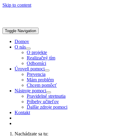
Skip to content
Toggle Navigation
Domov
O nás
O projekte
Realizačný tím
Odborníci
Úroveň pomoci
Prevencia
Mám problém
Chcem pomôcť
Nástroje pomoci
Pravidelné stretnutia
Príbehy učiteľov
Ďalšie zdroje pomoci
Kontakt
Nachádzate sa tu: