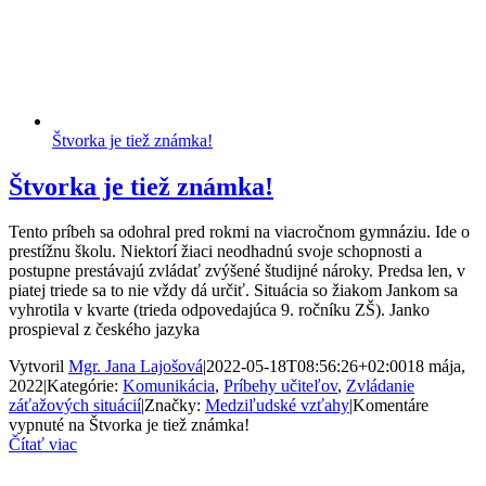
Štvorka je tiež známka!
Štvorka je tiež známka!
Tento príbeh sa odohral pred rokmi na viacročnom gymnáziu. Ide o
prestížnu školu. Niektorí žiaci neodhadnú svoje schopnosti a
postupne prestávajú zvládať zvýšené študijné nároky. Predsa len, v
piatej triede sa to nie vždy dá určiť. Situácia so žiakom Jankom sa
vyhrotila v kvarte (trieda odpovedajúca 9. ročníku ZŠ). Janko
prospieval z českého jazyka
Vytvoril
Mgr. Jana Lajošová
|
2022-05-18T08:56:26+02:00
18 mája,
2022
|
Kategórie:
Komunikácia
,
Príbehy učiteľov
,
Zvládanie
záťažových situácií
|
Značky:
Medziľudské vzťahy
|
Komentáre
vypnuté
na Štvorka je tiež známka!
Čítať viac