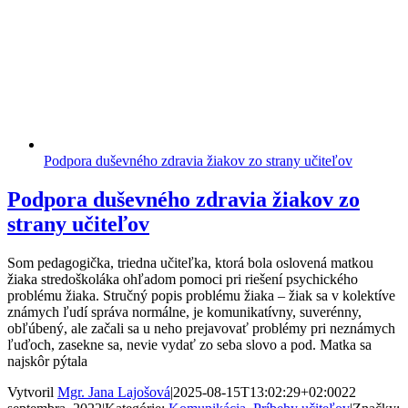
Podpora duševného zdravia žiakov zo strany učiteľov
Podpora duševného zdravia žiakov zo
strany učiteľov
Som pedagogička, triedna učiteľka, ktorá bola oslovená matkou
žiaka stredoškoláka ohľadom pomoci pri riešení psychického
problému žiaka. Stručný popis problému žiaka – žiak sa v kolektíve
známych ľudí správa normálne, je komunikatívny, suverénny,
obľúbený, ale začali sa u neho prejavovať problémy pri neznámych
ľuďoch, zasekne sa, nevie vydať zo seba slovo a pod. Matka sa
najskôr pýtala
Vytvoril
Mgr. Jana Lajošová
|
2025-08-15T13:02:29+02:00
22