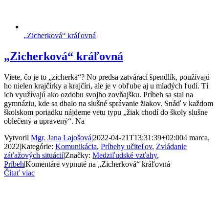
„Zicherková“ kráľovná
„Zicherková“ kráľovná
Viete, čo je to „zicherka“? No predsa zatvárací špendlík, používajú
ho nielen krajčírky a krajčíri, ale je v obľube aj u mladých ľudí. Tí
ich využívajú ako ozdobu svojho zovňajšku. Príbeh sa stal na
gymnáziu, kde sa dbalo na slušné správanie žiakov. Snáď v každom
školskom poriadku nájdeme vetu typu „žiak chodí do školy slušne
oblečený a upravený“. Na
Vytvoril
Mgr. Jana Lajošová
|
2022-04-21T13:31:39+02:00
4 marca,
2022
|
Kategórie:
Komunikácia
,
Príbehy učiteľov
,
Zvládanie
záťažových situácií
|
Značky:
Medziľudské vzťahy
,
Príbeh
|
Komentáre vypnuté
na „Zicherková“ kráľovná
Čítať viac