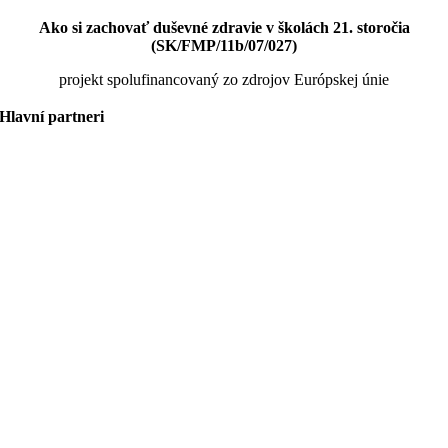
Ako si zachovať duševné zdravie v školách 21. storočia
(SK/FMP/11b/07/027)
projekt spolufinancovaný zo zdrojov Európskej únie
Hlavní partneri