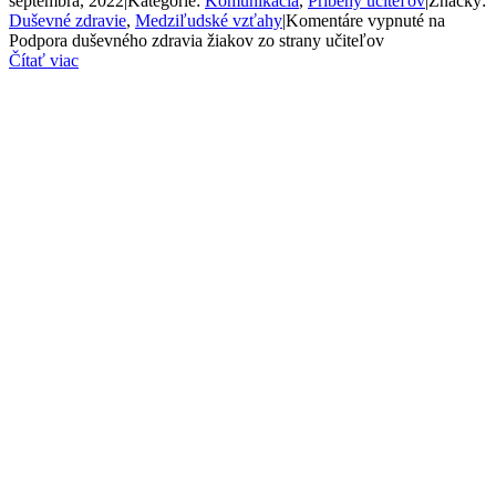
septembra, 2022
|
Kategórie:
Komunikácia
,
Príbehy učiteľov
|
Značky:
Duševné zdravie
,
Medziľudské vzťahy
|
Komentáre vypnuté
na
Podpora duševného zdravia žiakov zo strany učiteľov
Čítať viac